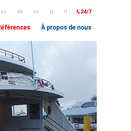
24/7
tés
de
en
fr
it
Références
À propos de nous
eur
rvice et réparations
Système de conduite
Histoire
autonome