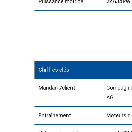
Puissance motrice
2x 634 kW
Chiffres clés
Mandant/client
Compagnie 
AG
Entraînement
Moteurs die