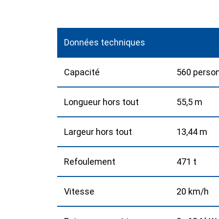
Données techniques
Capacité
560 person
Longueur hors tout
55,5 m
Largeur hors tout
13,44 m
Refoulement
471 t
Vitesse
20 km/h