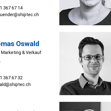
1 367 67 14
uender@shiptec.ch
omas Oswald
r Marketing & Verkauf
.
1 367 67 32
ald@shiptec.ch