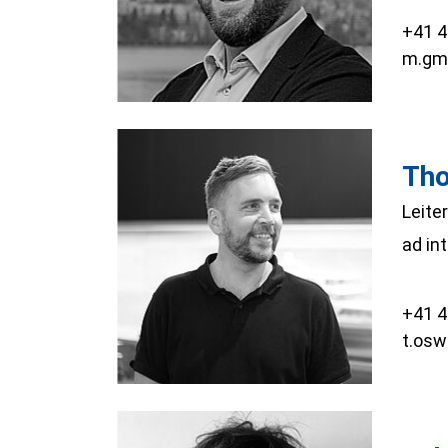
+41 4
m.gm
Th
Leite
ad int
+41 4
t.osw