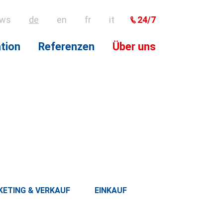
24/7
ws
de
en
fr
it
tion
Referenzen
Über uns
rvice & Reparaturen
sprechpartner
Das autonome Schiff
Wissenswertes
ETING & VERKAUF
EINKAUF