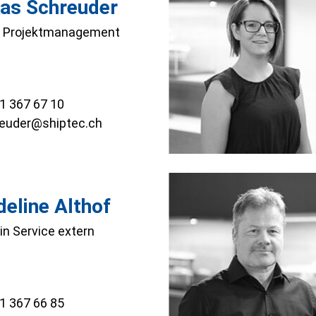
as Schreuder
r Projektmanagement
1 367 67 10
reuder@shiptec.ch
eline Althof
rin Service extern
1 367 66 85