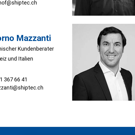
hof@shiptec.ch
rno Mazzanti
ischer Kundenberater
iz und Italien
1 367 66 41
zanti@shiptec.ch