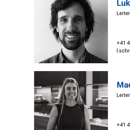
Luk
Leite
+41 4
l.sch
Mad
Leite
+41 4