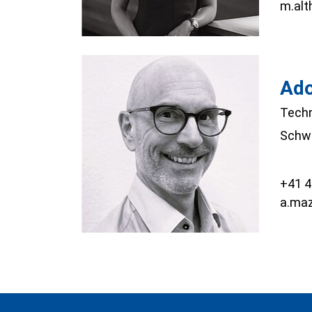
m.alt
Ado
Techn
Schwe
+41 4
a.maz