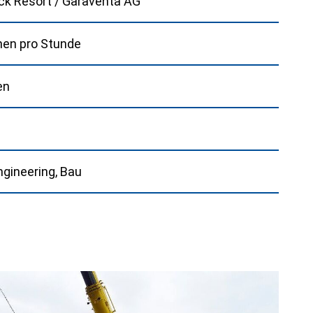
k Resort / Garaventa AG
nen pro Stunde
en
ngineering, Bau
Next