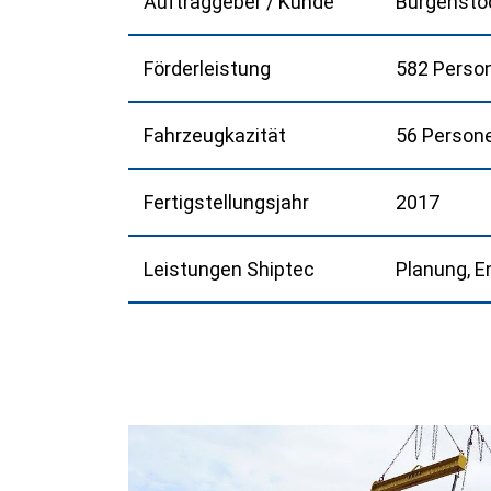
Auftraggeber / Kunde
Bürgenstoc
Förderleistung
582 Perso
Fahrzeugkazität
56 Person
Fertigstellungsjahr
2017
Leistungen Shiptec
Planung, E
Previous